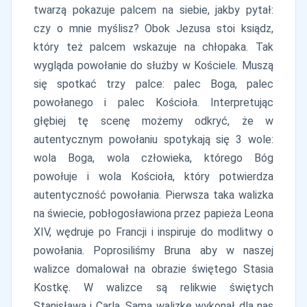
twarzą pokazuje palcem na siebie, jakby pytał:
czy o mnie myślisz? Obok Jezusa stoi ksiądz,
który też palcem wskazuje na chłopaka. Tak
wygląda powołanie do służby w Kościele. Muszą
się spotkać trzy palce: palec Boga, palec
powołanego i palec Kościoła. Interpretując
głębiej tę scenę możemy odkryć, że w
autentycznym powołaniu spotykają się 3 wole:
wola Boga, wola człowieka, którego Bóg
powołuje i wola Kościoła, który potwierdza
autentyczność powołania. Pierwsza taka walizka
na świecie, pobłogosławiona przez papieża Leona
XIV, wędruje po Francji i inspiruje do modlitwy o
powołania. Poprosiliśmy Bruna aby w naszej
walizce domalował na obrazie świętego Stasia
Kostkę. W walizce są relikwie świętych
Stanisława i Carla. Samą walizkę wykonał dla nas