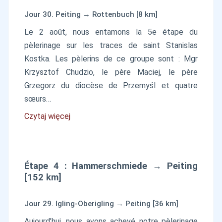
Jour 30. Peiting → Rottenbuch [8 km]
Le 2 août, nous entamons la 5e étape du
pèlerinage sur les traces de saint Stanislas
Kostka. Les pèlerins de ce groupe sont : Mgr
Krzysztof Chudzio, le père Maciej, le père
Grzegorz du diocèse de Przemyśl et quatre
sœurs…
Czytaj więcej
Étape 4 : Hammerschmiede → Peiting
[152 km]
Jour 29. Igling-Oberigling → Peiting [36 km]
Aujourd’hui, nous avons achevé notre pèlerinage