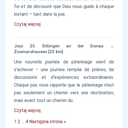
foi et de découvrir que Dieu nous guide à chaque
instant – tant dans la joie…
Czytaj więcej
Jour 25. Dillingen an der Donau →
Zusmarshausen [25 km]
Une nouvelle journée de pèlerinage vient de
s'achever – une journée remplie de prières, de
discussions et d'expériences extraordinaires.
Chaque pas nous rappelle que le pèlerinage n'est
pas seulement un chemin vers une destination,
mais avant tout un chemin du…
Czytaj więcej
1
2
…
4
Następna strona »
Posts