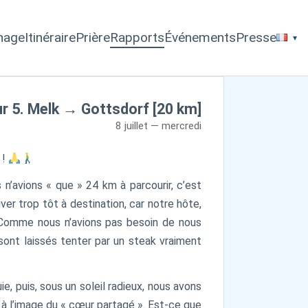
inage
Itinéraire
Prière
Rapports
Événements
Presse
r 5. Melk → Gottsdorf [20 km]
8 juillet — mercredi
 !
n’avions « que » 24 km à parcourir, c’est
er trop tôt à destination, car notre hôte,
ir. Comme nous n’avions pas besoin de nous
sont laissés tenter par un steak vraiment
, puis, sous un soleil radieux, nous avons
r à l’image du « cœur partagé ». Est-ce que