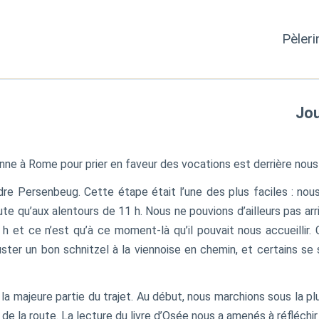
Pèler
Jou
nne à Rome pour prier en faveur des vocations est derrière nous
e Persenbeug. Cette étape était l’une des plus faciles : nous 
 qu’aux alentours de 11 h. Nous ne pouvions d’ailleurs pas arriv
18 h et ce n’est qu’à ce moment-là qu’il pouvait nous accueill
ter un bon schnitzel à la viennoise en chemin, et certains se 
ajeure partie du trajet. Au début, nous marchions sous la pluie
de la route. La lecture du livre d’Osée nous a amenés à réfléchi