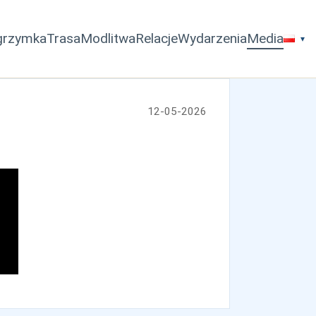
lgrzymka
Trasa
Modlitwa
Relacje
Wydarzenia
Media
12-05-2026